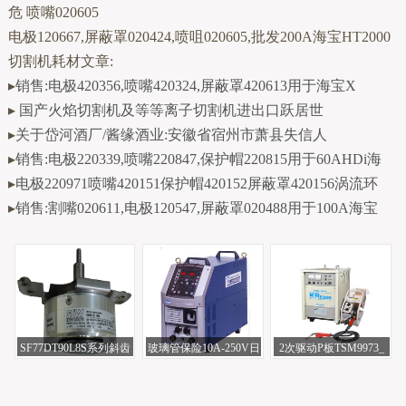
危 喷嘴020605
电极120667,屏蔽罩020424,喷咀020605,批发200A海宝HT2000
切割机耗材文章:
▸
销售:电极420356,喷嘴420324,屏蔽罩420613用于海宝X
▸
国产火焰切割机及等等离子切割机进出口跃居世
▸
关于岱河酒厂/酱缘酒业:安徽省宿州市萧县失信人
▸
销售:电极220339,喷嘴220847,保护帽220815用于60AHDi海
▸
电极220971喷嘴420151保护帽420152屏蔽罩420156涡流环
▸
销售:割嘴020611,电极120547,屏蔽罩020488用于100A海宝
SF77DT90L8S系列斜齿
玻璃管保险10A-250V日
2次驱动P板TSM9973_
轮蜗轮蜗杆减速
本欧地希电焊
松下电焊机原装