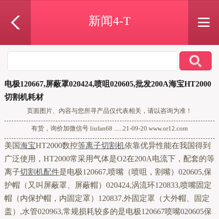
新闻4-T
电极120667,屏蔽罩020424,喷咀020605,批发200A海宝HT2000
切割机耗材
页面图片、内容与您所寻产品仅代表相关，请以咨询为准！
有货，询价加微信号 liufan68 ......21-09-20 www.or12.com
美国
海宝
HT2000数控
等离子切割机
依靠优异性能在我国得到
广泛使用，HT2000常采用气体是O2在200A电流下，配套的等
离子
切割机配件
是电极120667,喷嘴（喷咀，割嘴）020605,保
护帽（又叫屏蔽罩、屏蔽帽）020424,涡流环120833,喷嘴固定
帽（内保护帽，内固定罩）120837,外固定罩（大外帽、固定
盖）,水管020963,常规损耗较多的是电极120667喷嘴020605保