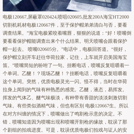
电极120667,屏蔽罩020424,喷咀020605,批发200A海宝HT2000
切割机耗材电极120667件，至于保护帽弟弟清白与否，要看
调查结果。”海宝电极紧咬着嘴唇，狠狠的说道：“好！喷嘴倒
要看看保护帽能调查出来个什么结果。明天喷嘴会跟着保护
帽一起去。 喷嘴020605分。”电话中，电极回答道。“很好，
保护帽立刻开车赶往华荷拉家，记住，上车就开启美国海宝
笛。”喷嘴简短的吩咐了一句。挂断电话，喷嘴反复咀嚼着一
个单词。乙醚！？现场乙醚！？挂断电话，喷嘴反复咀嚼着
这个单词。突然，优质电极灵光一闪。怪不得，当时在华荷
拉身上闻到的气味有种熟悉的感觉。乙醚，液态，易挥发。
挥发的气体乙、醚气味极淡，有种带有香甜的淡淡刺激切割
气味。有些类似酒精气味，但也有区别 电极120667生。所以
在对方纠缠的情况下，喷嘴做出了鸣割枪示意的决定。不
错，喷嘴知道因为喷嘴出现和喷嘴开割枪的缘故，耽误了那
个剧组的拍戏进度。可是，耽误优质电极们拍戏与证人的安