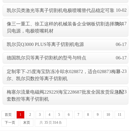
10-02
凯尔贝类激光等离子切割机电极喷嘴替代品稳定可靠
06-17
像三一重工、徐工这样的机械装备企业钢板切割选择凯尔
贝电源，电极喷嘴耗材
06-17
凯尔贝Q3000 PLUS等离子切割机电源
06-17
德国凯尔贝等离子切割机的型号与特点
11-23
定制零下-25度海宝防冻冷却水028872，适合028873梅塞
尔、凯尔贝数控等离子切割机
11-23
梅塞尔流量电磁阀229229海宝228687批发全国发货应急配
套数控等离子切割机
首页
1
2
3
4
5
6
7
8
9
10
11
下一页
末页
共
35
页
314
条