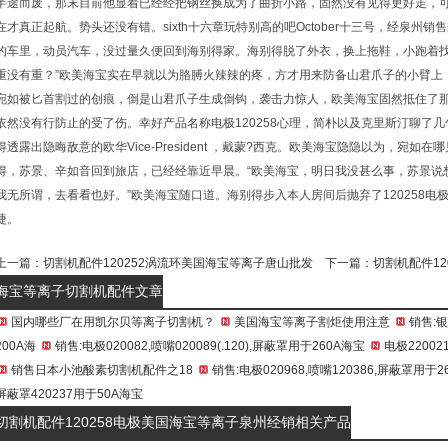
半途而废，那末目前他显着已经经把钢丝换成为了曲折小路，固然没有见得更好走，
在才真正起航。势头还没有错。sixth十六章玩特别高的吧October十三号，经泉州销
的车里，动员汽车，没过量久便回到海别得家。海别得脱了外衣，换上拖鞋，小跑着找
重没有重？”欧美海宝实在早就以为胳膊火辣辣的疼，方才用来防备山君爪子的小臂上
宛如被匕首割过的创痕，倒是山君爪子生成倒钩，袭击力惊人，欧美海宝固然抵住了
依然没有行防止的受了伤。幸好产品名称电极120258心理，简朴以及克里斯汀聊了
得透露出隐晦敌意的欧华Vice-President ，戴蒙?西克。欧美海宝隐隐以为，宛
得，苏景、辛如音回到旅店，已经经靠近早晨。“欧美海宝，明日我没甚么事，苏景说想
我无所谓，去看看也好。”欧美海宝随口道。海别得步入本人房间后抛弃了120258
捷。
上一篇：
切割机配件120252涡流环美国海宝等离子唐山批发
下一篇：
切割机配件1
海宝等离子切割机配件文章
国内哪些厂在用凯尔贝等离子切割机？
美国海宝等离子割炬使用注意
销售:银
200A海
销售:电极020082,喷嘴020089(.120),屏蔽罩用于260A海宝
电极22002
销售日本小池酸素切割机配件之18
销售:电极020968,喷嘴120386,屏蔽罩用于26
屏蔽罩420237用于50A海宝
切割机配件120258电极美国海宝等离子泉州经销相关产品