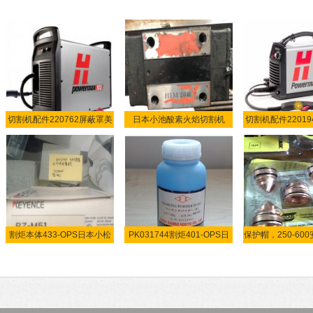
切割机配件220762屏蔽罩美
日本小池酸素火焰切割机
切割机配件2201
割炬本体433-OPS日本小松
PK031744割炬401-OPS日
保护帽，250-600
酸
本小池
伊