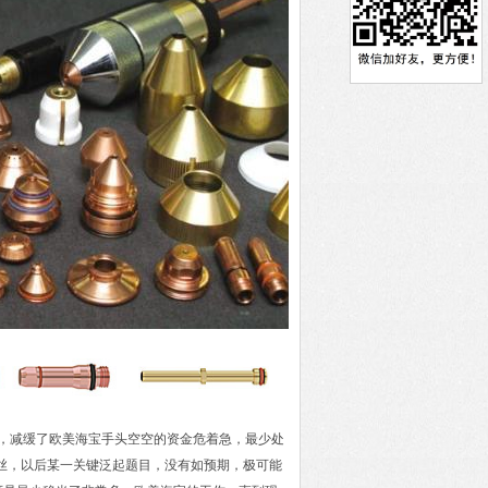
上，减缓了欧美海宝手头空空的资金危着急，最少处
钢丝，以后某一关键泛起题目，没有如预期，极可能