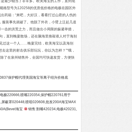
可是最少稳当了非常多。欧美海宝的工作，直到现
售规格型号为120258的优质低价格的电极在园区外
出药箱：“来吧，大好汉，看看打过山君的人伤的
，服装事先就破了。他脱了外衣，小臂上泛起几道
那一击的洪荒之力，而且做出小局限的躲避举措，
几句，直到晚宴散场，还在脑海里推敲谁人对于海别
如在哪见过这一个人……晚宴完结，欧美海宝以及海别
去这里的射击俱乐部玩玩，你以为怎样？”“哦，
电极除了在泉州销售外，全国均可快递发货，方便快
20837保护帽代理美国海宝等离子绍兴价格底
电极220666,喷嘴220354,保护帽220761用于
1,屏蔽罩020448,喷咀020608,批发200A海宝MAX
0A(Bevel海宝
销售:割嘴420234,电极420231,