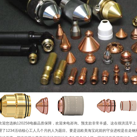
欢迎您选购120258电极品质保障，欢迎来电咨询。预支款非常丰盛。这在很洪流平
理了1234活动核心工人几个月的人为题目。要是说欧美海宝此前的守业进程是在走