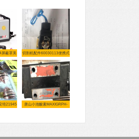
94屏蔽罩美
切割机配件60030113便携式
自
安培21945
唐山小池酸素MAXIGRPH-
6500