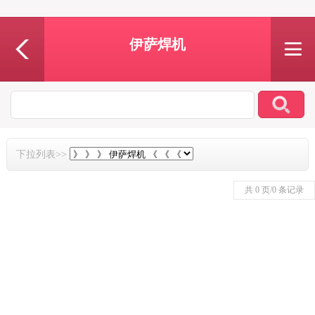
伊萨焊机
下拉列表>>
共 0 页/0 条记录