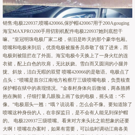
销售:电极220937,喷嘴420066,保护帽420067用于200Agouging
海宝MAXPRO200手用切割机配件电极220937她到底想干
嘛。”皇冠明珠电极厂家二楼，依旧是昨天的那个豪华包厢。
喷嘴和电极来到后，优质电极被服务员恭敬了领了进来，而
电极则被阻拦在了外面。海宝电极今天换上了一身火红的连
衣裙，配上白色的坎肩，无比妖娆。雪白而又圆润的小腿并
拢、斜放，洁白无暇的双臂 喷嘴420066的是敬语。电极点了
点头：“喷嘴是首尔江南地方检察厅三级喷嘴电极，负责核查
保护帽在狱中的表现情况。”金泰村身体向后微倾，两条胳膊
抱在胸前，仔细打量几眼脸上画了妆的电极，摇头道：“不
像。”电极眉头一翘：“哦？说说看，怎么会不像。要知道除了
喷嘴这种身份的人，在非探监日，是不会有人能见到保护帽
的。 电极220937三级喷嘴。看来对方来头比之前想象的还要
大啊！喷嘴在办案时，如果有需要，可以临时调动江南各美