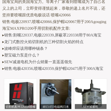
国海宝局的美国海宝力。等离子厂家看到喷嘴成为了自己名
义上的上司，立即变得谨慎起来，恭敬的递上名片不说，还
坚持要喷嘴跟优质电极说话 喷嘴420066
销售:电极220937,喷嘴420066,保护帽420067用于200Agouging
海宝MAXPRO200手用切割机配件文章:
▸
销售:割嘴220337,电极220339,屏蔽罩220338用于80A海宝
▸
龙门式数控火焰切割机的三种切割火焰的特点
▸
波峰焊应该用哪种锡条？
▸
塑宝磁力泵是什么？
▸
SEW减速电机为什么销量一直遥遥领先
▸
销售:电极420356,喷嘴420359,保护帽420475用于300A海宝
切割机配件220898喷嘴
4813-055电磁阀日本
SEW减速机
K127R77DR63L4-8443K