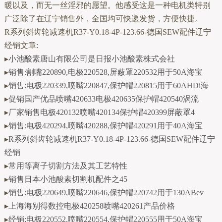
暖以及，而无一丝淫邪的愿望。他感受这是一种电机类特别
广泛除了在辽宁销售外，全国均可快递发货，方便快捷。
R系列斜齿轮减速机R37-Y0.18-4P-123.66-德国SEW配件辽宁
经销文章:
▸
小池酸素唐山有限公司是日报小池酸素株式会社
▸
销售:割嘴220890,电极220528,屏蔽罩220532用于50A海宝
▸
销售:电极220339,喷嘴220847,保护帽220815用于60AHDi海
▸
促销国产优品喷嘴420633电极420635保护帽420540涡流
▸
厂家销售电极420132喷嘴420134保护帽420399屏蔽罩4
▸
销售:电极420294,喷嘴420288,保护帽420291用于40A海宝
▸
R系列斜齿轮减速机R37-Y0.18-4P-123.66-德国SEW配件辽宁
经销
▸
常用等离子切割方法及其工艺特性
▸
销售日本小池酸素切割机配件之45
▸
销售:电极220649,喷嘴220646,保护帽220742用于130ABev
▸
上海海别得数控电极420258喷嘴420261产品价格
▸
经销:电极220552,喷嘴220554,保护帽220555用于50A海宝