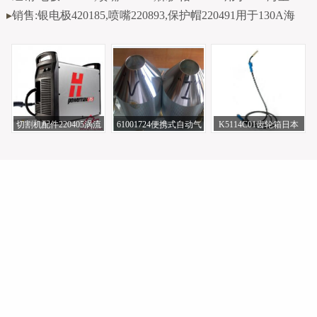
▸
销售:银电极420185,喷嘴220893,保护帽220491用于130A海
切割机配件220405涡流
61001724便携式自动气
K5114C01齿轮箱日本
环美国海宝等
体切割机万用
OTC电焊机配件广