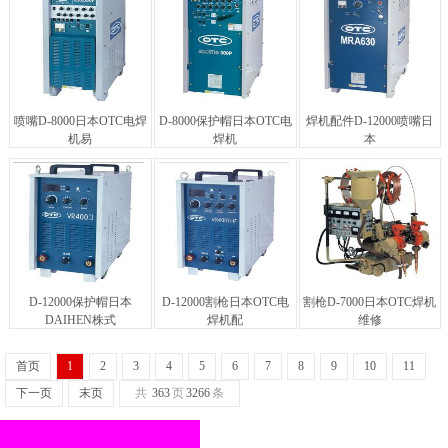
喷嘴D-8000日本OTC电焊
D-8000保护帽日本OTC电
焊机配件D-12000喷嘴日
机易
焊机
本
D-12000保护帽日本
D-12000割枪日本OTC电
割枪D-7000日本OTC焊机
DAIHEN株式
焊机配
维修
首页
1
2
3
4
5
6
7
8
9
10
11
下一页
末页
共
363
页
3266
条