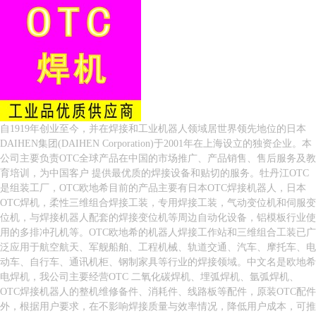
自1919年创业至今，并在焊接和工业机器人领域居世界领先地位的日本
DAIHEN集团(DAIHEN Corporation)于2001年在上海设立的独资企业。本
公司主要负责OTC全球产品在中国的市场推广、产品销售、售后服务及教
育培训，为中国客户 提供最优质的焊接设备和贴切的服务。牡丹江OTC
是组装工厂，OTC欧地希目前的产品主要有日本OTC焊接机器人，日本
OTC焊机，柔性三维组合焊接工装，专用焊接工装，气动变位机和伺服变
位机，与焊接机器人配套的焊接变位机等周边自动化设备，铝模板行业使
用的多排冲孔机等。OTC欧地希的机器人焊接工作站和三维组合工装已广
泛应用于航空航天、军舰船舶、工程机械、轨道交通、汽车、摩托车、电
动车、自行车、通讯机柜、钢制家具等行业的焊接领域。中文名是欧地希
电焊机，我公司主要经营OTC 二氧化碳焊机、埋弧焊机、氩弧焊机、
OTC焊接机器人的整机维修备件、消耗件、线路板等配件，原装OTC配件
外，根据用户要求，在不影响焊接质量与效率情况，降低用户成本，可推