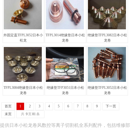
外固定盖TFPL3052日本小
TFPL3014绝缘垫日本小松
绝缘垫TFPL3082日本小松
松龙
龙卷
龙卷
TFPL3084绝缘垫日本小松
绝缘垫TFP3051日本小松
绝缘垫TFPL3052日本小松
龙卷
龙卷
龙卷
首页
1
2
3
4
5
6
7
8
9
下一页
末页
共
9
页
81
条
提供日本小松龙卷风数控等离子切割机全系列配件，包括维修部