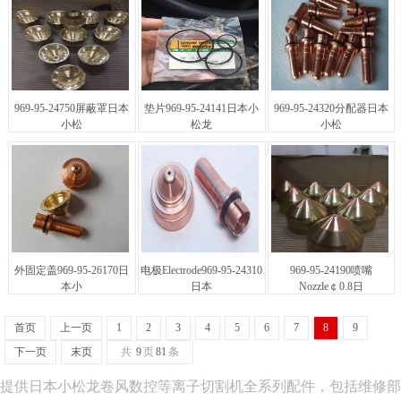
969-95-24750屏蔽罩日本
垫片969-95-24141日本小
969-95-24320分配器日本
小松
松龙
小松
外固定盖969-95-26170日
电极Electrode969-95-24310
969-95-24190喷嘴
本小
日本
Nozzle￠0.8日
首页
上一页
1
2
3
4
5
6
7
8
9
下一页
末页
共
9
页
81
条
提供日本小松龙卷风数控等离子切割机全系列配件，包括维修部