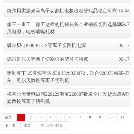
10-02
凯尔贝类激光等离子切割机电极喷嘴替代品稳定可靠
06-17
像三一重工、徐工这样的机械装备企业钢板切割选择凯尔
贝电源，电极喷嘴耗材
06-17
凯尔贝Q3000 PLUS等离子切割机电源
06-17
德国凯尔贝等离子切割机的型号与特点
11-23
定制零下-25度海宝防冻冷却水028872，适合028873梅塞
尔、凯尔贝数控等离子切割机
11-23
梅塞尔流量电磁阀229229海宝228687批发全国发货应急配
套数控等离子切割机
首页
1
2
3
4
5
6
7
8
9
10
11
下一页
末页
共
35
页
314
条