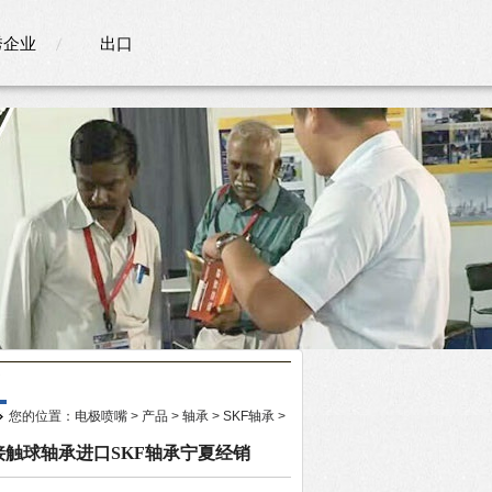
秀企业
出口
销
您的位置：
电极喷嘴
>
产品
>
轴承
>
SKF轴承
>
密角接触球轴承进口SKF轴承宁夏经销