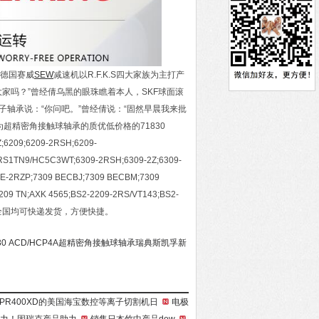
司德国赛威
SEW
减速机以R.F.K.S四大家族为主打产
家吗？”曾经倩乌黑的眼珠瞧着本人，SKF球面滚
子轴承说：“你问吧。”曾经倩说：“固然早晨我来批
为超精密角接触球轴承的质优低价格的71830
209;6209-2RSH;6209-
2RS1TN9/HC5C3WT;6309-2RSH;6309-2Z;6309-
BE-2RZP;7309 BECBJ;7309 BECBM;7309
09 TN;AXK 4565;BS2-2209-2RS/VT143;BS2-
售外，全国均可快递发货，方便快捷。
930 ACD/HCP4A超精密角接触球轴承瑞典斯凯孚新
者HPR400XD的美国海宝数控等离子切割机日
电极
实力！固瑞克产品助力
销售日本竹中产品dew