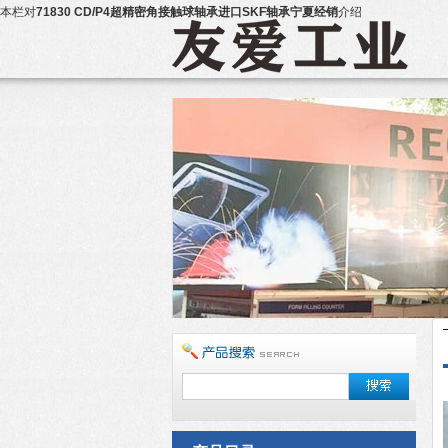
本栏对
71830 CD/P4超精密角接触球轴承进口SKF轴承宁夏经销
介绍