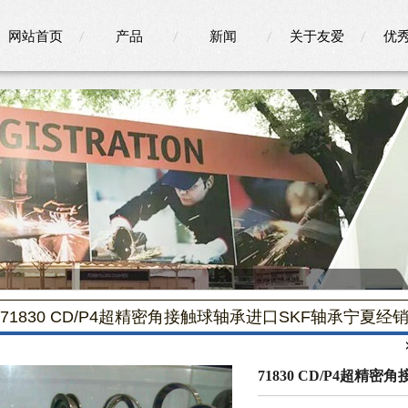
网站首页
产品
新闻
关于友爱
优
71830 CD/P4超精密角接触球轴承进口SKF轴承宁夏经
71830 CD/P4超精