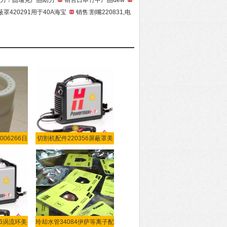
屏蔽罩420291用于40A海宝
销售:割嘴220831,电
06266日
切割机配件220356屏蔽罩美
36涡流环美
玲却水管34084伊萨等离子配