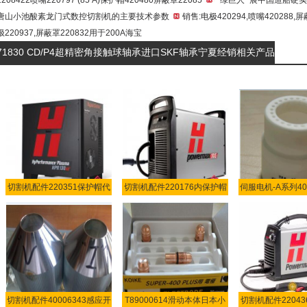
唐山小池酸素龙门式数控切割机的主要技术参数
销售:电极420294,喷嘴420288,
极220937,屏蔽罩220832用于200A海宝
71830 CD/P4超精密角接触球轴承进口SKF轴承宁夏经销相关产品
切割机配件220351保护帽代
切割机配件220176内保护帽
伺服电机-A系列400
本
切割机配件40006343感应开
T89000614滑动本体日本小
切割机配件2204