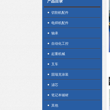
产品目录
切割机配件
电焊机配件
轴承
自动化工控
起重机械
叉车
固瑞克涂装
滤芯
笔记本辅材
其他