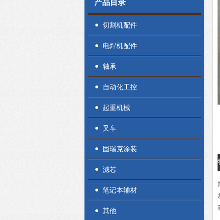
产品目录
切割机配件
电焊机配件
轴承
自动化工控
起重机械
叉车
固瑞克涂装
滤芯
笔记本辅材
其他