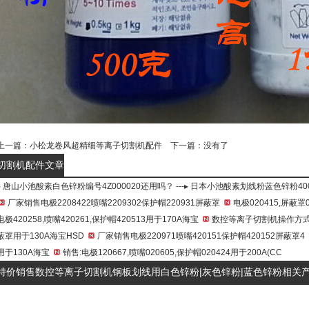
上一篇：
小松龙卷风超精细等离子切割机配件
下一篇：没有了
切割机配件文章
▸
唐山小池酸素白色锌粉编号4Z000020还用吗？
---▸
日本小池酸素划线粉蓝色锌粉400
厂家销售电极2208422喷嘴2209302保护帽220931屏蔽罩
电极020415,屏蔽罩0
电极420258,喷嘴420261,保护帽420513用于170A海宝
数控等离子切割机操作方
蔽罩用于130A海宝HSD
厂家销售电极220971喷嘴420151保护帽420152屏蔽罩4
用于130A海宝
销售:电极120667,喷嘴020605,保护帽020424用于200A(CC
特价销售数控等离子切割机钢板划线用白色锌粉|灰色锌粉|蓝色锌粉相关