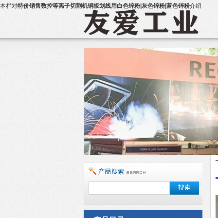
本栏对
特价销售数控等离子切割机钢板划线用白色锌粉|灰色锌粉|蓝色锌粉
介绍