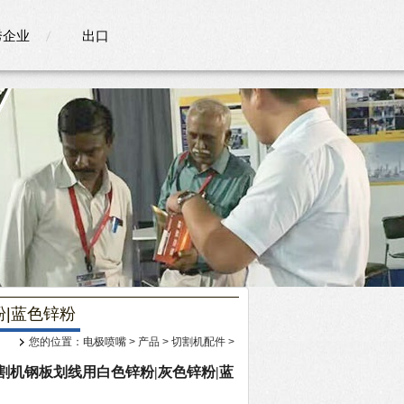
秀企业
出口
|蓝色锌粉
您的位置：
电极喷嘴
>
产品
>
切割机配件
>
割机钢板划线用白色锌粉|灰色锌粉|蓝