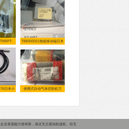
TNRPT-
T88000501拖链移动端日本
C伊
小
776日本小
便携式自动气体切割机万
微企业资源能力很有限，保证无主观动机侵权。但无