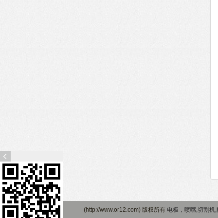
访
问
手
(http://www.or12.com) 版权所有
电极，喷嘴,切割机,配
机