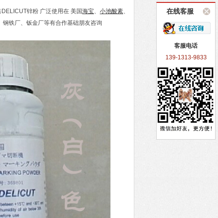
在线客服
LICUT锌粉 广泛使用在 美国
海宝
、
小池酸素
、
、钢铁厂、钣金厂等有合作基础朋友咨询
客服电话
139-1313-9833