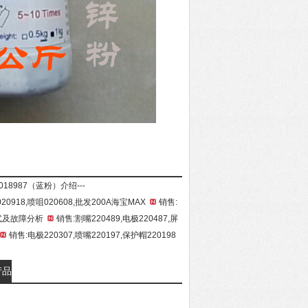
18987（蓝粉）介绍
---
20918,喷咀020608,批发200A海宝MAX
销售:
式及故障分析
销售:割嘴220489,电极220487,屏
销售:电极220307,喷嘴220197,保护帽220198
产品