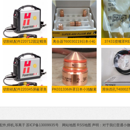
切割机配件220712固定帽美
离合器T60030219日本小松
37431喷嘴罩RE
酸
19XLSA/
切割机配件220345屏蔽罩美
PK031336外罩日本小池酸素
滑块四孔T40002
切
池
件,焊机,等离子 苏ICP备13009935号
网站地图
RSS地图
声明：对于我们普通小