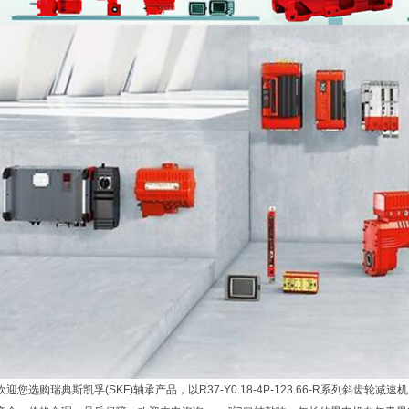
欢迎您选购瑞典斯凯孚(SKF)轴承产品，以R37-Y0.18-4P-123.66-R系列斜齿