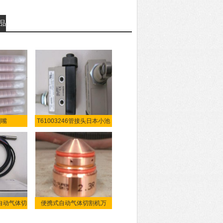
产品
割嘴
T61003246管接头日本小池
7289
酸
式自动气体切
便携式自动气体切割机万