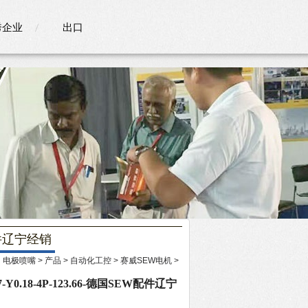
秀企业
出口
配件辽宁经销
：
电极喷嘴
>
产品
>
自动化工控
>
赛威SEW电机
>
0.18-4P-123.66-德国SEW配件辽宁