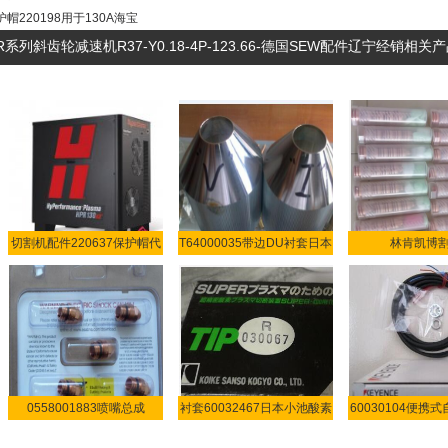
护帽220198用于130A海宝
R系列斜齿轮减速机R37-Y0.18-4P-123.66-德国SEW配件辽宁经销相关
切割机配件220637保护帽代
T64000035带边DU衬套日本
林肯凯博
小池
277269.27
0558001883喷嘴总成
衬套60032467日本小池酸素
60030104便携
150AmpPT-
等
割