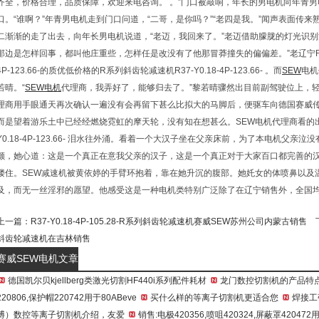
齐全，价格合理，品质保障，欢迎来电咨询。 。”门口被敲响，年长的男电机向年青
口。“谁啊？”年青男电机走到门口问道，“二哥，是你吗？”“老四是我。”闻声表面传
二渐渐的走了出去，向年长男电机说道，“老迈，我回来了。”老迈借助朦胧的灯光识别
那边是怎样回事，都叫他庄重些，怎样任是改没有了他那冒莽撞失的偏偏差。”老辽宁R系列
4P-123.66-的质优低价格的R系列斜齿轮减速机R37-Y0.18-4P-123.66- 。而
SEW
电机
若晴。“
SEW电机
代理商，我弄好了，能够归去了。”黎若晴骤然出目前副驾驶位上，轻
理商用手眼通天再次确认一遍没有会再留下甚么比拟大的马脚后，便驱车向德国赛威
而是望着游乐土中已经经燃烧霓虹的摩天轮，没有知在想甚么。SEW电机代理商看的出
Y0.18-4P-123.66- 泪水往外涌。看着一个大汉子坐在父亲床前，为了本电机父
颤，她心道：这是一个真正在意我父亲的汉子，这是一个真正对于大家百口都完善的
搂住。SEW减速机被黄依婷的手臂环抱着，靠在她升沉的腹部。她奼女的体喷鼻以及
及，而无一丝淫邪的愿望。他感受这是一种电机类特别广泛除了在辽宁销售外，全国
上一篇：
R37-Y0.18-4P-105.28-R系列斜齿轮减速机赛威SEW苏州公司内蒙古销售
下
斜齿轮减速机在吉林销售
赛威SEW电机文章
德国凯尔贝kjellberg类激光切割HF440i系列配件耗材
龙门数控切割机的产品特
220806,保护帽220742用于80ABeve
买什么样的等离子切割机更适合您
焊接工
博）数控等离子切割机介绍，友爱
销售:电极420356,喷咀420324,屏蔽罩420472