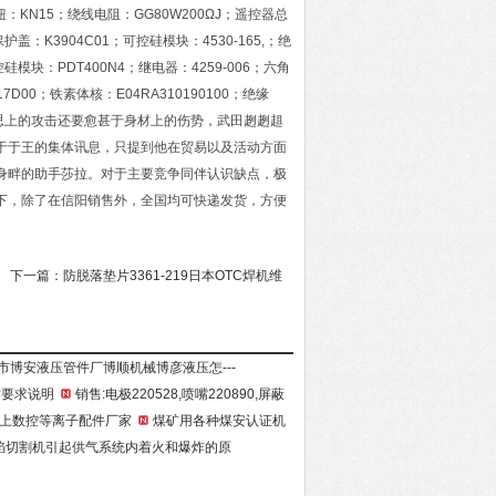
；旋钮：KN15；绕线电阻：GG80W200ΩJ；遥控器总
护盖：K3904C01；可控硅模块：4530-165,；绝
控硅模块：PDT400N4；继电器：4259-006；六角
7D00；铁素体核：E04RA310190100；绝缘
创，心思上的攻击还要愈甚于身材上的伤势，武田趔趔趄
于于王的集体讯息，只提到他在贸易以及活动方面
身畔的助手莎拉。对于主要竞争同伴认识缺点，极
下，除了在信阳销售外，全国均可快递发货，方便
下一篇：
防脱落垫片3361-219日本OTC焊机维
市博安液压管件厂博顺机械博彦液压怎
---
作要求说明
销售:电极220528,喷嘴220890,屏蔽
上数控等离子配件厂家
煤矿用各种煤安认证机
焰切割机引起供气系统内着火和爆炸的原