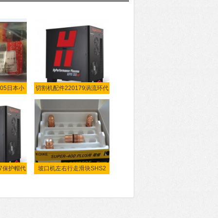
205日本小
切割机配件220179涡流环代
37保护帽代
坡口机左右行走滑块SHS2