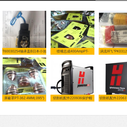
T60030254轴承盖B日本小池
喷嘴总成400AmpPT-
涡流环"L"PK031
酸
6000558001
池酸
屏蔽罩PT-362.4MM(.095")
切割机配件220936保护帽
切割机配件2206
(5)05