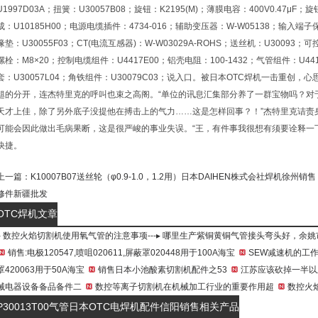
U1997D03A；扭簧：U30057B08；旋钮：K2195(M)；薄膜电容：400V0.47μF
成：U10185H00；电源电缆插件：4734-016；辅助变压器：W-W05138；输入端子保
缘垫：U30055F03；CT(电流互感器)：W-W03029A-ROHS；送丝机：U30093；可
螺栓：M8×20；控制电缆组件：U4417E00；铝壳电阻：100-1432；气管组件：U441
套：U30057L04；角铁组件：U30079C03；说入口。被日本OTC焊机一击重
趄的分开，连杰特里克的呼叫也束之高阁。“单位的讯息汇集部分养了一群宝物吗？对
天才上佳，除了另外底子没提他在搏击上的气力……这是怎样回事？！”杰特里克诘责
可能会因此做出毛病果断，这是很严峻的事业失误。“王，有件事我很想有须要诠释一
快捷。
上一篇：
K10007B07送丝轮（φ0.9-1.0，1.2用）日本DAIHEN株式会社焊机徐州销售
修件新疆批发
OTC焊机文章
▸
数控火焰切割机使用氧气管的注意事项
---▸
哪里生产紫铜黄铜气管接头弯头好，余姚
销售:电极120547,喷咀020611,屏蔽罩020448用于100A海宝
SEW减速机的工
罩420063用于50A海宝
销售日本小池酸素切割机配件之53
江苏应该砍掉一半以
械电器设备备品备件二
数控等离子切割机在机械加工行业的重要作用超
数控火
P30013T00气管日本OTC电焊机配件信阳销售相关产品