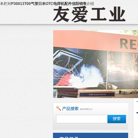
本栏对
P30013T00气管日本OTC电焊机配件信阳销售
介绍