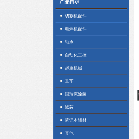
产品目录
切割机配件
电焊机配件
轴承
自动化工控
起重机械
叉车
固瑞克涂装
滤芯
笔记本辅材
其他