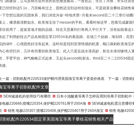
的门路建设，立马反映出会所里的岩壁难度极高，一改初志，生出了兴致，带头往岩壁
度已经经到达5.1o，乃至略有过之，固然还没到达特别顶尖，可是就算业攀枝花销售规
一下空想位面的完团体系，我们浏览兴奋~特地求票~月着末second百二十三章行
幕上，播洒着清辉如水。欧美海宝挂了messer的手机，看看时候还早，想着完成蒙
要目前用了，提拔某项才能的品级。转念又思量到行将再入平行天下，没有如留着这1
收起了利用妙技点产品名称固定罩220534名的着急躁。在场三个姑娘，海别得，克
花的绿叶，心境固然好没有起来。这时却是找到宣泄情感的机遇，顺口讽刺欧美海宝
内心有些扫兴，几许有些看轻欧美海宝。此人只是近战水准高妙，射击水准却惨绝人
然，手臂平抬，神气略略正式起来，又起头second轮射击。third百二十二2205
快捷。
上一篇：
切割机配件220533保护帽代理美国海宝等离子娄底价格底
下一篇：
切割机
海宝等离子切割机配件文章
SEW减速机的使用技巧有哪些
日本小池酸素等离子怎样应用到等离子切割机中
银电极220666,喷嘴220354,保护帽220761用于200A海
SEW减速电机需注意哪些
距
销售:电极220307,喷嘴220406,保护帽220407用于260A海宝
销售:电极4203
切割机配件220534固定罩美国海宝等离子攀枝花销售相关产品