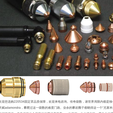
欢迎您选购220534固定罩品质保障，欢迎来电咨询。传奇级数，谢世界局限内都是独
天赋adamondra，攀爬过这一级数的难度门路。业余的攀岩圈子都晓得这一个“尤塞