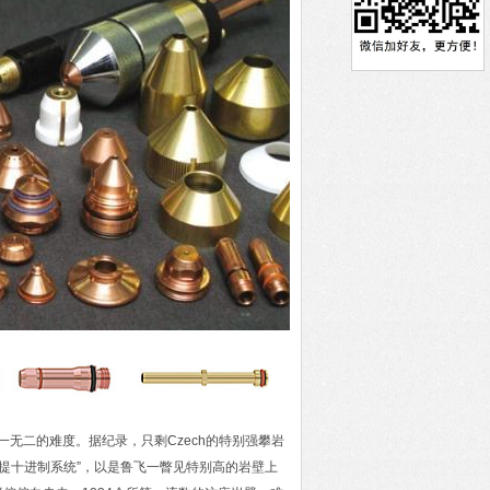
一无二的难度。据纪录，只剩Czech的特别强攀岩
米提十进制系统”，以是鲁飞一瞥见特别高的岩壁上