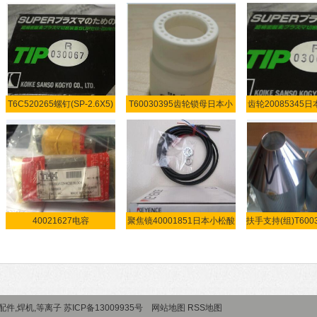
T6C520265螺钉(SP-2.6X5)
T60030395齿轮锁母日本小
齿轮20085345
日本小
池
等
40021627电容
聚焦镜40001851日本小松酸
扶手支持(组)T600
KSUM14P007600V0Ω
素
小
件,焊机,等离子 苏ICP备13009935号
网站地图
RSS地图