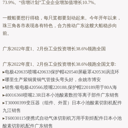
73.9%。“倍增计划”工业企业增加值增长10.7%。
一艘船要想行得稳，每只桨都要划动起来。今年开年以来，
珠三角各市表现各有特色，合力推动广东这艘大船稳步向
前。
广东2022年度1、2月份工业投资增长38.6%领跑全国
广东2022年度1、2月份工业投资增长38.6%领跑全国文章:
▸
电极420635喷嘴420633保护帽420540屏蔽罩420536涡流环
▸
哪里生产紫铜黄铜气管接头弯头好，余姚市博安
▸
销售:银电极420566,喷嘴220188,保护帽220189用于80A海
▸
40016360喷嘴2.3R日本小池酸素数控等离子部件广东销售
▸
T30000399变压器（组件、外置）日本小池酸素切割机配件
九江销售
▸
T60030115便携式自动气体切割机万用手割炬配件日本小池
酸素切割机配件广东销售