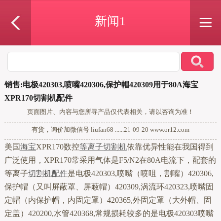
新闻1
销售:电极420303,喷嘴420306,保护帽420309用于80A海宝
XPR170切割机配件
页面图片、内容与您所寻产品仅代表相关，请以咨询为准！
有货，询价加微信号 liufan68 ......21-09-20 www.or12.com
美国
海宝
XPR170数控
等离子切割机
依靠优异性能在我国得到
广泛使用，XPR170常采用气体是F5/N2在80A电流下，配套的
等离子
切割机配件
是电极420303,喷嘴（喷咀，割嘴）420306,
保护帽（又叫屏蔽罩、屏蔽帽）420309,涡流环420323,喷嘴固
定帽（内保护帽，内固定罩）420365,外固定罩（大外帽、固
定盖）420200,水管420368,常规损耗较多的是电极420303喷嘴