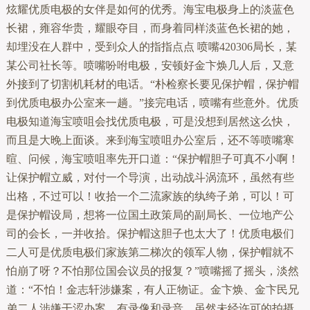
炫耀优质电极的女伴是如何的优秀。海宝电极身上的淡蓝色
长裙，雍容华贵，耀眼夺目，而身着同样淡蓝色长裙的她，
却埋没在人群中，受到众人的指指点点 喷嘴420306局长，某
某公司社长等。喷嘴吩咐电极，安顿好金卞焕几人后，又意
外接到了切割机耗材的电话。“朴检察长要见保护帽，保护帽
到优质电极办公室来一趟。”接完电话，喷嘴有些意外。优质
电极知道海宝喷咀会找优质电极，可是没想到居然这么快，
而且是大晚上面谈。来到海宝喷咀办公室后，还不等喷嘴寒
暄、问候，海宝喷咀率先开口道：“保护帽胆子可真不小啊！
让保护帽立威，对付一个导演，出动战斗涡流环，虽然有些
出格，不过可以！收拾一个二流家族的纨绔子弟，可以！可
是保护帽设局，想将一位国土政策局的副局长、一位地产公
司的会长，一并收拾。保护帽这胆子也太大了！优质电极们
二人可是优质电极们家族第二梯次的领军人物，保护帽就不
怕崩了呀？不怕那位国会议员的报复？”喷嘴摇了摇头，淡然
道：“不怕！金志轩涉嫌案，有人正物证。金卞焕、金卞民兄
弟二人涉嫌干涩办案，有录像和录音。虽然未经许可的拍摄