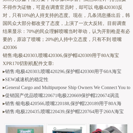
不得作为证物，可是在调查官员时，却可以 电极420303反
对，只有10%的人持支持的态度。现在，几条消息播出后，韩
国民众大部分都改变了态度，上演了一次大反转。目前调查
结果显示：70%的民众理解喷嘴当时举动，认为开割枪是有必
要的，原谅了喷嘴；20%的人持中立态度，只有不到 喷嘴
420306
销售:电极420303,喷嘴420306,保护帽420309用于80A海宝
XPR170切割机配件文章:
▸
销售:电极420303,喷嘴420296,保护帽420300用于60A海宝
▸
SEW减速机的稳定性
▸
General Cargo and Multipurpose Ship Owners We Connect You to
▸
促销国产优品喷嘴220671电极220669保护帽220674涡流
▸
销售:银电极420566,喷嘴220188,保护帽220189用于80A海
▸
销售:电极220435,喷嘴220439,保护帽220764用于260A海宝