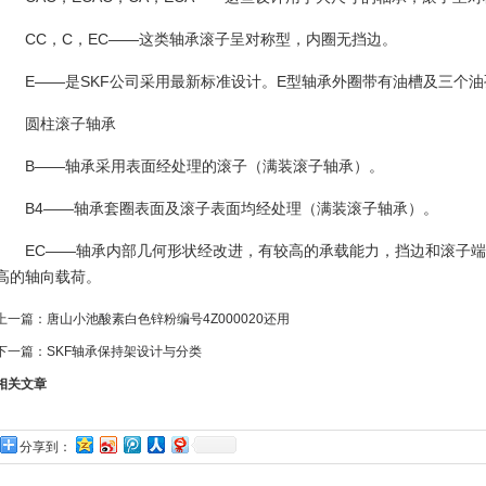
CC，C，EC——这类轴承滚子呈对称型，内圈无挡边。
E——是SKF公司采用最新标准设计。E型轴承外圈带有油槽及三个
圆柱滚子轴承
B——轴承采用表面经处理的滚子（满装滚子轴承）。
B4——轴承套圈表面及滚子表面均经处理（满装滚子轴承）。
EC——轴承内部几何形状经改进，有较高的承载能力，挡边和滚子
高的轴向载荷。
上一篇：
唐山小池酸素白色锌粉编号4Z000020还用
吗？
下一篇：
SKF轴承保持架设计与分类
相关文章
分享到：