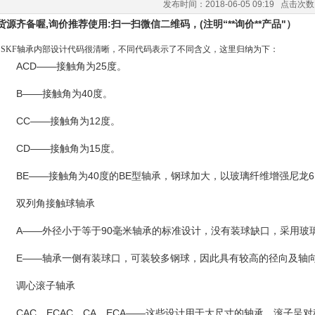
发布时间：2018-06-05 09:19 点击次
货源齐备喔,询价推荐使用:扫一扫微信二维码，(注明“**询价**产品"）
SKF轴承内部设计代码很清晰，不同代码表示了不同含义，这里归纳为下：
ACD——接触角为25度。
B——接触角为40度。
CC——接触角为12度。
CD——接触角为15度。
BE——接触角为40度的BE型轴承，钢球加大，以玻璃纤维增强尼龙6
双列角接触球轴承
A——外径小于等于90毫米轴承的标准设计，没有装球缺口，采用玻璃
E——轴承一侧有装球口，可装较多钢球，因此具有较高的径向及轴
调心滚子轴承
CAC，ECAC，CA，ECA——这些设计用于大尺寸的轴承，滚子呈