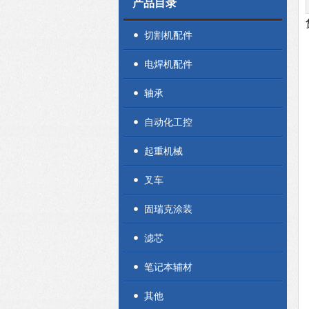
产品目录
切割机配件
电焊机配件
轴承
自动化工控
起重机械
叉车
固瑞克涂装
滤芯
笔记本辅材
其他