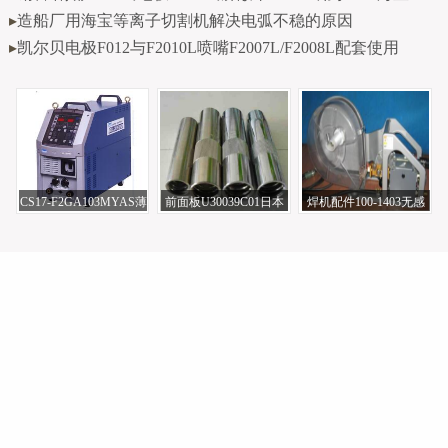
▸
造船厂用海宝等离子切割机解决电弧不稳的原因
▸
凯尔贝电极F012与F2010L喷嘴F2007L/F2008L配套使用
CS17-F2GA103MYAS薄
前面板U30039C01日本
焊机配件100-1403无感
膜电容日本DAIHEN株
欧地希电焊机配
水泥电阻日本