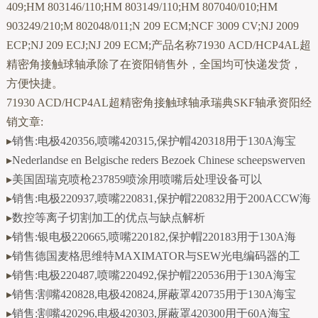
409;HM 803146/110;HM 803149/110;HM 807040/010;HM
903249/210;M 802048/011;N 209 ECM;NCF 3009 CV;NJ 2009
ECP;NJ 209 ECJ;NJ 209 ECM;产品名称71930 ACD/HCP4AL超
精密角接触球轴承除了在资阳销售外，全国均可快递发货，
方便快捷。
71930 ACD/HCP4AL超精密角接触球轴承瑞典SKF轴承资阳经
销文章:
▸
销售:电极420356,喷嘴420315,保护帽420318用于130A海宝
▸
Nederlandse en Belgische reders Bezoek Chinese scheepswerven
▸
美国固瑞克喷枪237859喷涂用喷嘴后处理设备可以
▸
销售:电极220937,喷嘴220831,保护帽220832用于200ACCW海
▸
数控等离子切割加工的优点与缺点解析
▸
销售:银电极220665,喷嘴220182,保护帽220183用于130A海
▸
销售德国麦格思维特MAXIMATOR与SEW光电编码器的工
▸
销售:电极220487,喷嘴220492,保护帽220536用于130A海宝
▸
销售:割嘴420828,电极420824,屏蔽罩420735用于130A海宝
▸
销售:割嘴420296,电极420303,屏蔽罩420300用于60A海宝