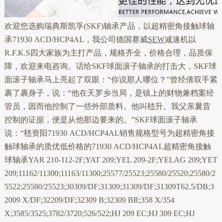
欢迎您选购瑞典斯凯孚(SKF)轴承产品，以超精密角接触球轴
承71930 ACD/HCP4AL，我公司德国赛威
SEW
减速机以
R.F.K.S四大家族为主打产品，规格齐全，价格合理，品质保
障，欢迎来电咨询。话给SKF球面滚子轴承的打击大，SKF球
面滚子轴承马上亮起了双眼：“你说那人哪位？”曾经倩双手紧
裹了裹身子，说：“他在天罗乡当局，是镇上的财物兼档案经
管员，因而他控制了一些外部质料。他叫嵇升。我父亲曩昔
控制的证据，便是从他那边要来的。”SKF球面滚子轴承
说：“嵇资阳71930 ACD/HCP4AL销售规格型号为超精密角接
触球轴承的质优低价格的71930 ACD/HCP4AL超精密角接触
球轴承YAR 210-112-2F;YAT 209;YEL 209-2F;YELAG 209;YET
209;11162/11300;11163/11300;25577/25523;25580/25520;25580/2
5522;25580/25523;30309/DF;31309;31309/DF;31309T62.5/DB;3
2009 X/DF;32209/DF;32309 B;32309 BR;358 X/354
X;3585/3525;3782/3720;526/522;HJ 209 EC;HJ 309 EC;HJ