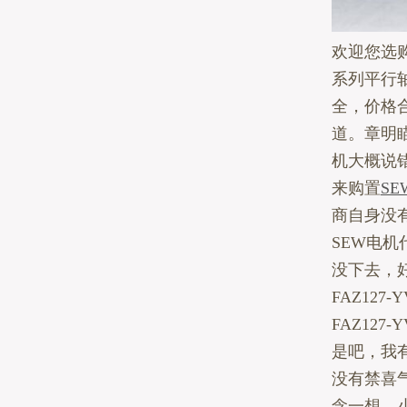
欢迎您选购瑞
系列平行
全，价格
道。章明
机大概说
来购置
SE
商自身没
SEW电
没下去，
FAZ127
FAZ127
是吧，我
没有禁喜
念一想，