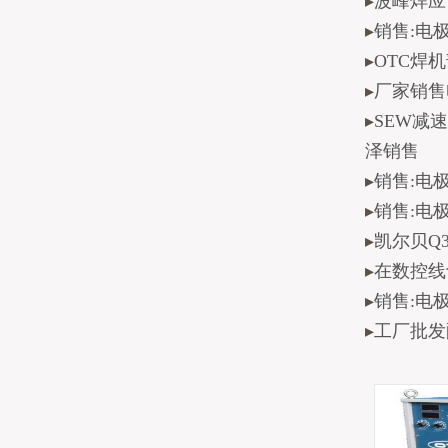
▸
波峰焊应
▸
销售:电极2
▸
OTC焊
▸
厂家销售电
▸
SEW减速机
泽销售
▸
销售:电极2
▸
销售:电极2
▸
凯尔贝Q3
▸
在数控线
▸
销售:电极4
▸
工厂批发配