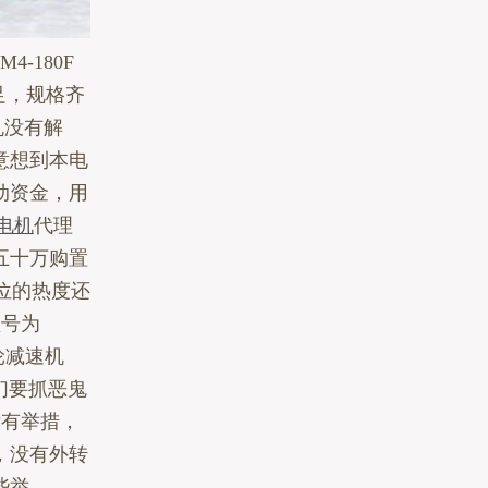
4-180F
足，规格齐
机没有解
意想到本电
动资金，用
W电机
代理
五十万购置
位的热度还
型号为
齿轮减速机
，你们要抓恶鬼
没有举措，
，没有外转
些举