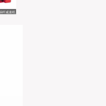
蜗杆减速机