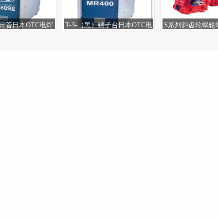
10导管日本OTC电焊
T-3-（黑）端子台日本OTC电
S系列斜齿轮蜗轮
SA77
机配件惠州
焊机配