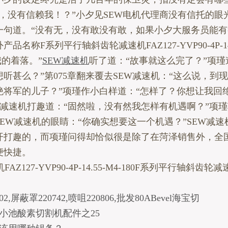
样，没有信赖我！？”小夕见SEW电机代理商没有信托的眼
一句道。“没有无，没有敢没有敢，如果小夕大服务员能有
品名称F系列平行轴斜齿轮减速机FAZ127-YVP90-4P-14.
我的着落。”
SEW减速机
听了道：“故事就这么完了？”项瑾
听甚么？”第075章翻来覆去SEW减速机：“这么说，到
绝将军的儿子？”项瑾作小白样道：“怎样了？你想让我回
EW减速机打趣道：“固然啦，没有然我怎样有机遇啊？”项
EW减速机的眼睛：“你确实想要这一个机遇？”SEW减速
开打趣的，而项瑾问得却恰似很是除了在菏泽销售外，全
便快捷。
FAZ127-YVP90-4P-14.55-M4-180F系列平行轴斜齿
02,屏蔽罩220742,喷咀220806,批发80ABevel海宝切
小池酸素切割机配件之25