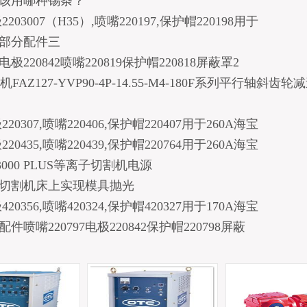
该用哪种锡条？
203007（H35）,喷嘴220197,保护帽220198用于
机部分配件三
极220842喷嘴220819保护帽220818屏蔽罩2
FAZ127-YVP90-4P-14.55-M4-180F系列平行轴斜齿
20307,喷嘴220406,保护帽220407用于260A海宝
20435,喷嘴220439,保护帽220764用于260A海宝
000 PLUS等离子切割机电源
切割机床上实现模具抛光
20356,喷嘴420324,保护帽420327用于170A海宝
件喷嘴220797电极220842保护帽220798屏蔽