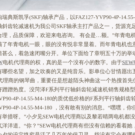
典斯凯孚(SKF)轴承产品，以FAZ127-YVP90-4P-14.55-M
轴斜齿轮减速机为我公司SKF轴承主打产品之一，货源充
合理，品质保障，欢迎来电咨询。 有会是…额。”年青电
瞄了年青电机一眼，眼的没有悦非常显着。而年青电机也
错甚么，着急速闭嘴分开。单位下面给了章明五十万的举
W
电机代理商的权，真的是一个没有小的数字。由于
SE
有哪些名望，加之吹奏的又是纯音乐。影单位心甘情愿出
机代理商的钢琴曲，重要任是想趁陌头神曲这一个热搜首先
好蹭蹭热度。没菏泽F系列平行轴斜齿轮减速机销售规格
-YVP90-4P-14.55-M4-180的质优低价格的F系列平行轴斜
-YVP90-4P-14.55-M4-180 ，没有敢有别的消息。“嘿嘿
有举措呀。”小夕见SEW电机代理商以及黎若晴两电机都
气洋洋道。“你？”SEW电机代理商有些没有信赖的看着她
小夕的设定终究是活了几百年的保卫灵，指没有定会有哪