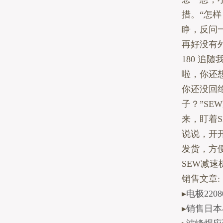
措。“怎
睁，反问
再好没有外产
180 追随
啦，你还想
你还没回
子？”S
来，盯着S
说说，开
发货，方
SEW减速机
销售文章:
▸
电极2208
▸
销售日本