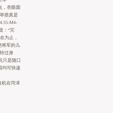
光，杏眼圆
举措真是
55-M4-
道：“完
现在为止，
绝将军的儿
瑾转过身
机只是随口
国均可快递
轮减速机在菏泽