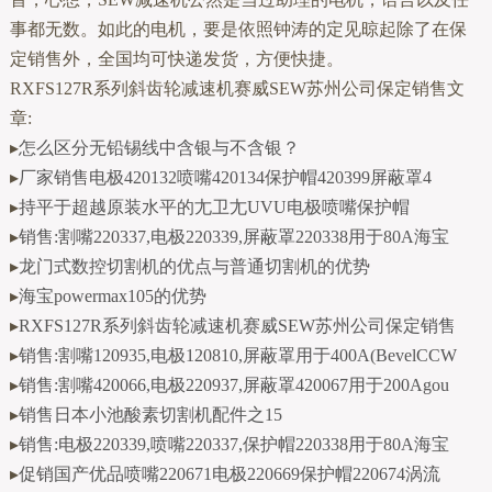
事都无数。如此的电机，要是依照钟涛的定见晾起除了在保
定销售外，全国均可快递发货，方便快捷。
RXFS127R系列斜齿轮减速机赛威SEW苏州公司保定销售文
章:
▸
怎么区分无铅锡线中含银与不含银？
▸
厂家销售电极420132喷嘴420134保护帽420399屏蔽罩4
▸
持平于超越原装水平的尢卫尢UVU电极喷嘴保护帽
▸
销售:割嘴220337,电极220339,屏蔽罩220338用于80A海宝
▸
龙门式数控切割机的优点与普通切割机的优势
▸
海宝powermax105的优势
▸
RXFS127R系列斜齿轮减速机赛威SEW苏州公司保定销售
▸
销售:割嘴120935,电极120810,屏蔽罩用于400A(BevelCCW
▸
销售:割嘴420066,电极220937,屏蔽罩420067用于200Agou
▸
销售日本小池酸素切割机配件之15
▸
销售:电极220339,喷嘴220337,保护帽220338用于80A海宝
▸
促销国产优品喷嘴220671电极220669保护帽220674涡流