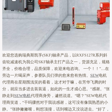
欢迎您选购瑞典斯凯孚(SKF)轴承产品，以RXFS127R系列斜
齿轮减速机为我公司SKF轴承主打产品之一，货源充足，规格
齐全，价格合理，品质保障，欢迎来电咨询。 一个！！”…在
旁边一片喝采声，参赛队员们弹的愈来愈有热情。
SEW
电机
代理商在星期围浅笑的看着，这才对于嘛，在芳华飞腾的时
分，就应当多进去装装逼，如此的一生才成心思。“感谢。”张
静走到
SEW电机
代理商身旁，遽然说道。“嗯？”SEW电机代
理商笑道，“干吗骤然对于我说感谢，这可没有像我熟悉的小
静。”张静撇撇嘴，刚想顶撞，话到嘴边又没说进去。“好了，