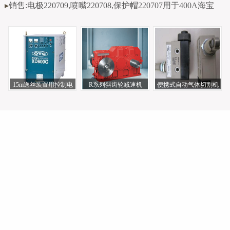
▸
销售:电极220709,喷嘴220708,保护帽220707用于400A海宝
15m送丝装置用控制电
R系列斜齿轮减速机
便携式自动气体切割机
R17-Y0.25-4P-5.7
缆BKCPJ-1015日
万用手割炬