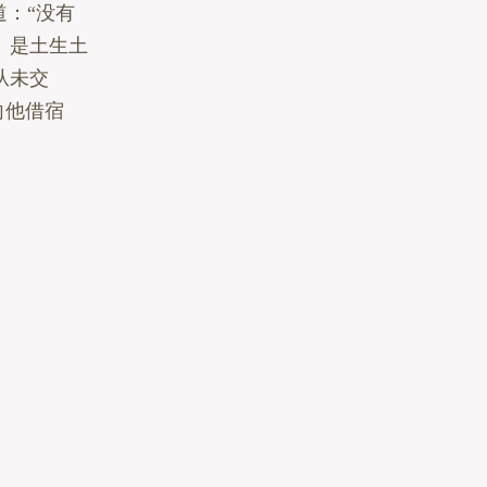
道：“没有
。是土生土
从未交
向他借宿