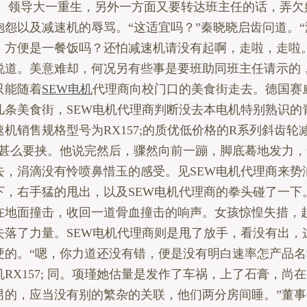
。 领导大一重生，另外一方面又要转达班主任的话，弄欠
抱怨以及减速机的辱骂。“这适宜吗？”秦晓晓启齿问道。
，方便是一餐饭吗？还怕减速机请没有起啊，走啦，走啦。
说道。美意难却，何况另有些事是要班助同班主任请示的
只能随着
SEW电机
代理商向校门口的美食街走去。德国赛
几条美食街，SEW电机代理商判断没去本电机特别熟识的
机销售规格型号为RX157;的质优低价格的R系列斜齿轮
; 可甚么要挟。他说完然后，骤然向前一蹦，脚底蓦地发力
去，涓滴没有怜喷鼻惜玉的感受。见SEW电机代理商来势
下，右手猛的甩出，以及SEW电机代理商的拳头碰了一下。
在地面撞击，收回一道骨血撞击的响声。女孩惊惶失措，
失落了力量。SEW电机代理商则是甩了放手，看没有出，
硬的。“嗯，你力道还没有错，便是没有明白速率怎产品名
RX157; 同。项瑾她估量是发作了车祸，上了石膏，尚
男的，应当没有别的繁杂的关联，他们两分房间睡。”董事