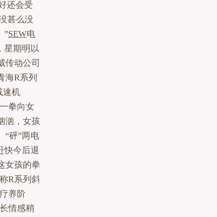
好还会受
“没甚么没
”
SEW
电
，星期明以
威传动公司
青海R系列
减速机
，一拳向女
汹汹，女孩
“砰”两电
赶快今后退
这女孩的拳
称R系列斜
在疗养阶
长情感稍