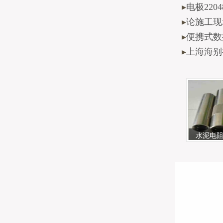
▸
电极2204
▸
论施工现
▸
便携式数
▸
上海海别得
水泥电阻1
O