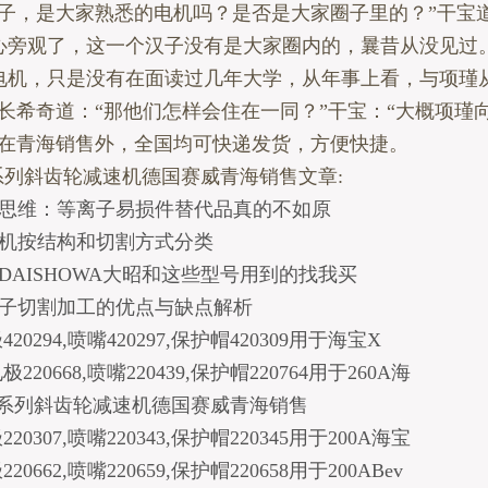
汉子，是大家熟悉的电机吗？是否是大家圈子里的？”干宝
心旁观了，这一个汉子没有是大家圈内的，曩昔从没见过
电机，只是没有在面读过几年大学，从年事上看，与项瑾
事长希奇道：“那他们怎样会住在一同？”干宝：“大概项瑾
了在青海销售外，全国均可快递发货，方便快捷。
;R系列斜齿轮减速机德国赛威青海销售文章:
思维：等离子易损件替代品真的不如原
机按结构和切割方式分类
G DAISHOWA大昭和这些型号用到的找我买
子切割加工的优点与缺点解析
20294,喷嘴420297,保护帽420309用于海宝X
220668,喷嘴220439,保护帽220764用于260A海
7;R系列斜齿轮减速机德国赛威青海销售
20307,喷嘴220343,保护帽220345用于200A海宝
20662,喷嘴220659,保护帽220658用于200ABev