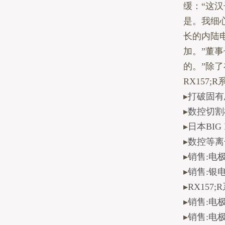
缓：“这
是。我细
长的内陆
加。”董
的。”除
RX157
▸
打破固有
▸
数控切割
▸
日本BI
▸
数控等离
▸
销售:电极4
▸
销售:银电极
▸
RX15
▸
销售:电极2
▸
销售:电极2