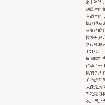
来电咨询
到重生的
有适宜的
机代理商
及秦晓晓
校外有好
斜齿轮减速
RX157
孩胸膛打
转动了一
机的拳头
了两步卸
头任是挺
齿轮减速机
段。与那