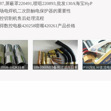
87,屏蔽罩220491,喷咀220893,批发130A海宝HyP
场电焊机二次防触电保护器的重要性
控切割机售后处理流程
数控电极420258喷嘴420261产品价格
0SH-10ΩK日本
109-1000M13备用过滤器日本
P10293L00直流
TC焊机维修
OTC电焊机
电焊机原