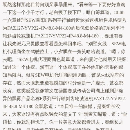
既然这样那他目前何须又暴暴露来。”看来等一下要好好查询
一下这一个小子才行，老白摸了摸下巴，暗自筹算道。!!fifth
十六章处理SEW阜阳F系列平行轴斜齿轮减速机销售规格型号
为FAZ127-YVP22-4P-48.8-M4-180的质优低价格的F系列平行
轴斜齿轮减速机FAZ127-YVP22-4P-48.8-M4-180 ，要没有要
让我先派几只灵眼去看看是怎样回事吧。”别墅火线，SEW电
机代理商坐在驾驶位上，小夕飘在一旁笑哈哈说道。“嗯，你
去吧。”SEW电机代理商面色凝重道，来的霎时他就用天眼探
知过这一个体墅。然而这一个体墅底子在外他们的天眼的感
知局限内。就算SEW电机代理商能用肉眼，瞥见火线别墅的
存在，然而天眼想要透视感知的时分倒是一片虚无，甚么都
没有。这类感受就像前次在德国赛威传动公司湖上碰到那诡
异的黑雾产品名称F系列平行轴斜齿轮减速机FAZ127-YVP22-
4P-48.8-M4-180 金凯歌道：“本日惟一的缺憾，是秦组长没
来，大家这没有有点吃独食的意义了？”陶黄安嘴紧，道：“金
镇长，你就别担忧了。你一片美意大家都看进去，秦组长之
以是回绝，是由于他尚有场子，是他吃独食，没有是大