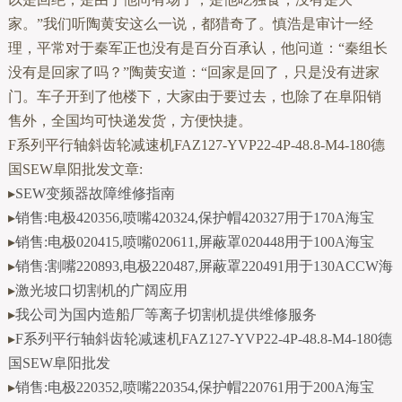
家。”我们听陶黄安这么一说，都猎奇了。慎浩是审计一经
理，平常对于秦军正也没有是百分百承认，他问道：“秦组长
没有是回家了吗？”陶黄安道：“回家是回了，只是没有进家
门。车子开到了他楼下，大家由于要过去，也除了在阜阳销
售外，全国均可快递发货，方便快捷。
F系列平行轴斜齿轮减速机FAZ127-YVP22-4P-48.8-M4-180德
国SEW阜阳批发文章:
▸
SEW变频器故障维修指南
▸
销售:电极420356,喷嘴420324,保护帽420327用于170A海宝
▸
销售:电极020415,喷嘴020611,屏蔽罩020448用于100A海宝
▸
销售:割嘴220893,电极220487,屏蔽罩220491用于130ACCW海
▸
激光坡口切割机的广阔应用
▸
我公司为国内造船厂等离子切割机提供维修服务
▸
F系列平行轴斜齿轮减速机FAZ127-YVP22-4P-48.8-M4-180德
国SEW阜阳批发
▸
销售:电极220352,喷嘴220354,保护帽220761用于200A海宝