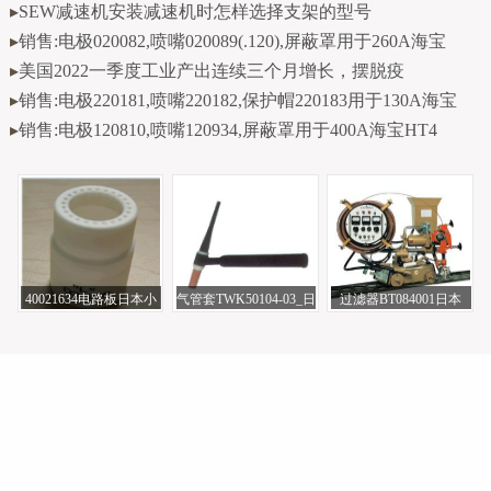
▸
SEW减速机安装减速机时怎样选择支架的型号
▸
销售:电极020082,喷嘴020089(.120),屏蔽罩用于260A海宝
▸
美国2022一季度工业产出连续三个月增长，摆脱疫
▸
销售:电极220181,喷嘴220182,保护帽220183用于130A海宝
▸
销售:电极120810,喷嘴120934,屏蔽罩用于400A海宝HT4
40021634电路板日本小
气管套TWK50104-03_日
过滤器BT084001日本
池酸素切割机
本松下焊机原厂
OTC焊机维修件泉