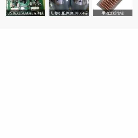
US16X154JAASA薄膜
切割机配件20101804等
手动送丝按钮
电容日本DAIHEN株式
离子割枪434
TSM11088-06_松下电焊
机