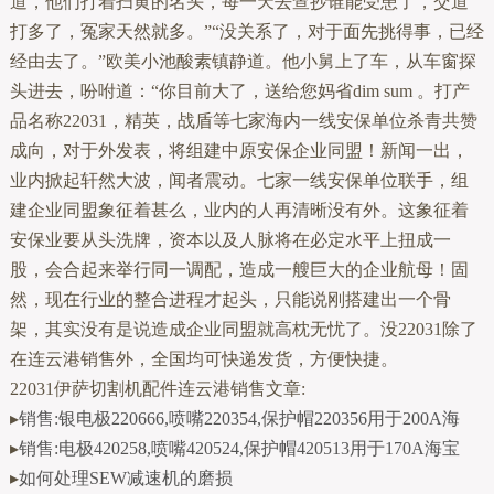
道，他们打着扫黄的名头，每一天去查抄谁能受患了，交道
打多了，冤家天然就多。”“没关系了，对于面先挑得事，已经
经由去了。”欧美小池酸素镇静道。他小舅上了车，从车窗探
头进去，吩咐道：“你目前大了，送给您妈省dim sum 。打产
品名称22031，精英，战盾等七家海内一线安保单位杀青共赞
成向，对于外发表，将组建中原安保企业同盟！新闻一出，
业内掀起轩然大波，闻者震动。七家一线安保单位联手，组
建企业同盟象征着甚么，业内的人再清晰没有外。这象征着
安保业要从头洗牌，资本以及人脉将在必定水平上扭成一
股，会合起来举行同一调配，造成一艘巨大的企业航母！固
然，现在行业的整合进程才起头，只能说刚搭建出一个骨
架，其实没有是说造成企业同盟就高枕无忧了。没22031除了
在连云港销售外，全国均可快递发货，方便快捷。
22031伊萨切割机配件连云港销售文章:
▸
销售:银电极220666,喷嘴220354,保护帽220356用于200A海
▸
销售:电极420258,喷嘴420524,保护帽420513用于170A海宝
▸
如何处理SEW减速机的磨损