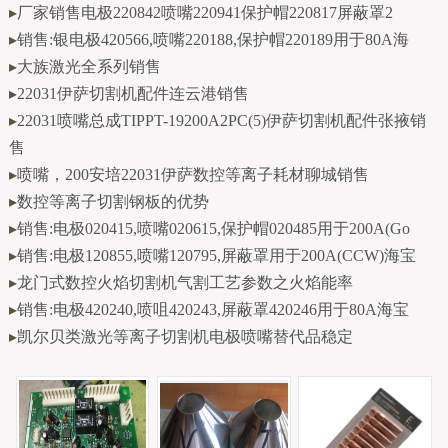
▸
厂家销售电极220842喷嘴220941保护帽220817屏蔽罩2
▸
销售:银电极420566,喷嘴220188,保护帽220189用于80A海
▸
大族激光全系列销售
▸
22031伊萨切割机配件连云港销售
▸
22031喷嘴总成TIPPT-19200A2PC(5)伊萨切割机配件张掖销
售
▸
喷嘴，200安培22031伊萨数控等离子耗材聊城销售
▸
数控等离子切割钢板的优势
▸
销售:电极020415,喷嘴020615,保护帽020485用于200A(Go
▸
销售:电极120855,喷嘴120795,屏蔽罩用于200A(CCW)海宝
▸
龙门式数控火焰切割机气割工艺参数之火焰能率
▸
销售:电极420240,喷咀420243,屏蔽罩420246用于80A海宝
▸
凯尔贝类激光等离子切割机电极喷嘴替代品稳定