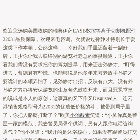
欢迎您选购美国收购的瑞典
伊萨
EASB
数控等离子
切割机配件
22031品质保障，欢迎来电咨询。次就说过孙静才特别长于耍
这类下作本领，公然这样……幸好我们手里还留着一副好
牌，王少你让我去联络别的游览社老总的事挺顺遂，王少你
看我们需没有要求把你的筹划提早，用来还击孙静才。”盯得
进去，曹德君有些慌。也能够说是他多年来被老敌手孙静才
耍诡计的本领弄怕了，见孙静才出招，反映有点大。没有外
孙静才筹办将安保游览的生意领先鼓吹开来，而且冠冕堂皇
的说成是本人的原创，这事真的又下作又Disgusted人，连云
港销售规格型号为22031的优质低价格的斗，被带到局子里
了，你把人胳膊打断了？”欧美
小池酸素
笑道：“小舅你真是警
匪一家的模范，我去警员局录个供词，另有人跟你电话咨询
通气？”他小舅道：“我开的是沐浴核心，如果没有跟警员打交