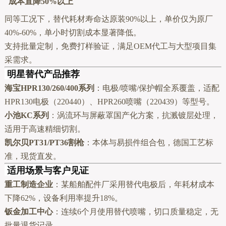
成本直降50%以上
同等工况下，替代耗材寿命达原装90%以上，单价仅为原厂
40%-60%，单小时切割成本显著降低。
支持批量定制，免费打样验证，满足OEM代工与大型项目集
采需求。
明星替代产品推荐
海宝HPR130/260/400系列
：电极/喷嘴/保护帽全系覆盖，适配
HPR130电极（220440）、HPR260喷嘴（220439）等型号。
小池KC系列
：涡流环与屏蔽罩国产化方案，抗溅镀层处理，
适用于高速精细切割。
凯尔贝PT31/PT36割枪
：本体与易损件组合包，德国工艺标
准，现货直发。
适用场景与客户见证
重工制造企业
：某船舶配件厂采用替代电极后，年耗材成本
下降62%，设备利用率提升18%。
钣金加工中心
：连续6个月使用替代喷嘴，切口质量稳定，无
批量退货记录。