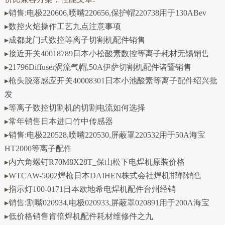
▸
销售:电极220606,喷嘴220656,保护帽220738用于130ABev
▸
数控火焰操作工艺九点注意事项
▸
成都龙门式数控等离子切割机配件销售
▸
接近开关40018789日本小松酸素数控等离子耗材无锡销售
▸
21796Diffuser涡流气帽,50A伊萨切割机配件诸暨销售
▸
枪头脱落感应开关40008301日本小池酸素等离子配件绍兴批
发
▸
等离子数控切割机的切割电流如何选择
▸
常年销售日本进口竹中传感器
▸
销售:电极220528,喷嘴220530,屏蔽罩220532用于50A海宝
HT2000等离子配件
▸
内六角螺钉R70M8X28T_保山松下电焊机原装价格
▸
WTCAW-5002焊枪日本DAIHEN株式会社焊机邯郸销售
▸
指示灯100-0171日本欧地希电焊机配件台州经销
▸
销售:割嘴020934,电极020933,屏蔽罩020891用于200A海宝
▸
低价格销售肯倍焊机配件耗材维修件之九