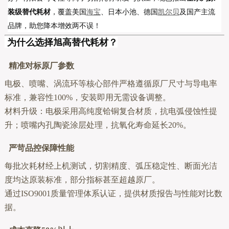
装级替代耗材
，覆盖美国
海宝
、日本小池、德国
凯尔贝
及国产主流
品牌，助您降本增效两不误！
为什么选择旭高替代耗材？
精准对标原厂参数
电极、喷嘴、涡流环等核心部件严格遵循原厂尺寸与导电率
标准，兼容性100%，安装即用无需设备调整。
材料升级：电极采用高纯度铪铜复合材质，抗电弧侵蚀性提
升；喷嘴内孔陶瓷涂层处理，抗氧化寿命延长20%。
严苛品控保障性能
每批次耗材经上机测试，切割精度、弧压稳定性、断面光洁
度均达原装标准，部分指标甚至超越原厂。
通过ISO9001质量管理体系认证，提供材质报告与性能对比数
据。