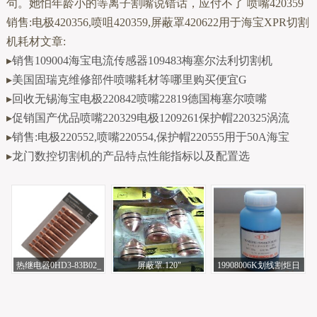
句。她怕年龄小的等离子割嘴说错话，应付不了 喷嘴420359
销售:电极420356,喷咀420359,屏蔽罩420622用于海宝XPR切割
机耗材文章:
▸
销售109004海宝电流传感器109483梅塞尔法利切割机
▸
美国固瑞克维修部件喷嘴耗材等哪里购买便宜G
▸
回收无锡海宝电极220842喷嘴22819德国梅塞尔喷嘴
▸
促销国产优品喷嘴220329电极1209261保护帽220325涡流
▸
销售:电极220552,喷嘴220554,保护帽220555用于50A海宝
▸
龙门数控切割机的产品特点性能指标以及配置选
热继电器0HD3-83B02_
屏蔽罩.120"
19908006K划线割炬日
(3MM)ORIFICE0558005
达州松下电焊机
本小池酸素切割
458伊萨