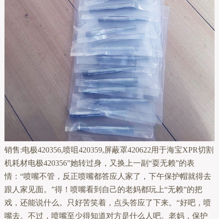
销售:电极420356,喷咀420359,屏蔽罩420622用于海宝XPR切割
机耗材电极420356”她转过身，又换上一副“耍无赖”的表
情：“喷嘴不管，反正喷嘴都答应人家了，下午保护帽就得去
跟人家见面。”得！喷嘴看到自己的老妈都玩上“无赖”的把
戏，还能说什么。只好苦笑着，点头答应了下来。“好吧，喷
嘴去。不过，喷嘴至少得知道对方是什么人吧。老妈，保护