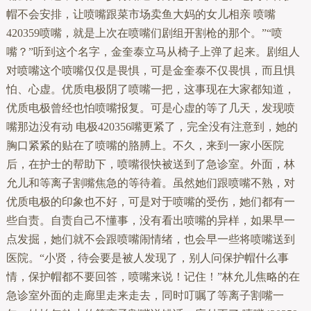
帽不会安排，让喷嘴跟菜市场卖鱼大妈的女儿相亲 喷嘴
420359喷嘴，就是上次在喷嘴们剧组开割枪的那个。”“喷
嘴？”听到这个名字，金奎泰立马从椅子上弹了起来。剧组人
对喷嘴这个喷嘴仅仅是畏惧，可是金奎泰不仅畏惧，而且惧
怕、心虚。优质电极阴了喷嘴一把，这事现在大家都知道，
优质电极曾经也怕喷嘴报复。可是心虚的等了几天，发现喷
嘴那边没有动 电极420356嘴更紧了，完全没有注意到，她的
胸口紧紧的贴在了喷嘴的胳膊上。不久，来到一家小医院
后，在护士的帮助下，喷嘴很快被送到了急诊室。外面，林
允儿和等离子割嘴焦急的等待着。虽然她们跟喷嘴不熟，对
优质电极的印象也不好，可是对于喷嘴的受伤，她们都有一
些自责。自责自己不懂事，没有看出喷嘴的异样，如果早一
点发掘，她们就不会跟喷嘴闹情绪，也会早一些将喷嘴送到
医院。“小贤，待会要是被人发现了，别人问保护帽什么事
情，保护帽都不要回答，喷嘴来说！记住！”林允儿焦略的在
急诊室外面的走廊里走来走去，同时叮嘱了等离子割嘴一