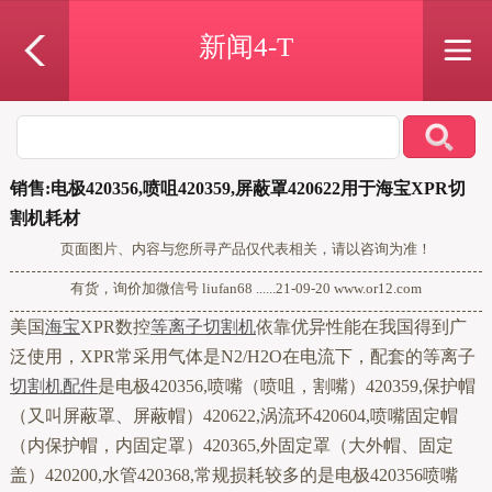
新闻4-T
销售:电极420356,喷咀420359,屏蔽罩420622用于海宝XPR切
割机耗材
页面图片、内容与您所寻产品仅代表相关，请以咨询为准！
有货，询价加微信号 liufan68 ......21-09-20 www.or12.com
美国
海宝
XPR数控
等离子切割机
依靠优异性能在我国得到广
泛使用，XPR常采用气体是N2/H2O在电流下，配套的等离子
切割机配件
是电极420356,喷嘴（喷咀，割嘴）420359,保护帽
（又叫屏蔽罩、屏蔽帽）420622,涡流环420604,喷嘴固定帽
（内保护帽，内固定罩）420365,外固定罩（大外帽、固定
盖）420200,水管420368,常规损耗较多的是电极420356喷嘴