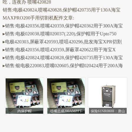
吃，连夜办 喷嘴420828
销售:电极420824,喷嘴420828,保护帽420735用于130A海宝
MAXPRO200手用切割机配件文章:
▸
销售:电极420356,喷嘴420359,保护帽420362用于300A海宝
▸
销售:电极020038,喷嘴020037(.220),保护帽用于Upto750
▸
电极420303,屏蔽罩420593,喷咀420296,批发海宝XPR切割
▸
销售:电极420356,喷咀420359,屏蔽罩420622用于海宝X
▸
销售:电极420824,喷嘴420828,保护帽420735用于130A海宝
▸
销售:银电极220083,喷嘴020605,保护帽020424用于200A海
内保护帽
喷嘴总成200AMPPT-
保险61NR080H：唐山
RetainingCap37082伊萨
600(5)0558001884伊萨
松下电焊机配件
EASB等离