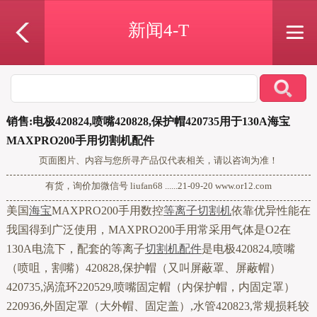
新闻4-T
销售:电极420824,喷嘴420828,保护帽420735用于130A海宝
MAXPRO200手用切割机配件
页面图片、内容与您所寻产品仅代表相关，请以咨询为准！
有货，询价加微信号 liufan68 ......21-09-20 www.or12.com
美国
海宝
MAXPRO200手用数控
等离子切割机
依靠优异性能在
我国得到广泛使用，MAXPRO200手用常采用气体是O2在
130A电流下，配套的等离子
切割机配件
是电极420824,喷嘴
（喷咀，割嘴）420828,保护帽（又叫屏蔽罩、屏蔽帽）
420735,涡流环220529,喷嘴固定帽（内保护帽，内固定罩）
220936,外固定罩（大外帽、固定盖）,水管420823,常规损耗较