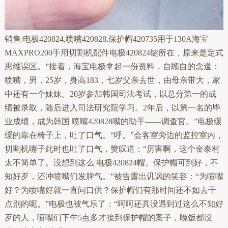
销售:电极420824,喷嘴420828,保护帽420735用于130A海宝
MAXPRO200手用切割机配件电极420824键所在，原来是定式
思维误区。”接着，海宝电极拿起一份资料，自顾自的念道：
喷嘴，男，25岁，身高183，七岁父亲去世，由母亲带大，家
中还有一个妹妹。20岁参加韩国司法考试，以总分第一的成
绩被录取，随后进入司法研究院学习。2年后，以第一名的毕
业成绩，成为韩国 喷嘴420828嘴的助手——调查官。”电极缓
缓的靠在椅子上，吐了口气。“呼。”会客室旁边的监控室内，
切割机嘴子此时也吐了口气，赞叹道：“厉害啊，这个金泰村
太不简单了。没想到这么 电极420824帽。保护帽可到好，不
知好歹，还冲喷嘴们发脾气。”被告露出讥讽的笑容：“为喷嘴
好？为喷嘴好就一直问口供？保护帽们有那时间还不如去干
点别的呢。”电极也被气乐了：“呵呵还真没遇到过这么不知好
歹的人，喷嘴们下午5点多才接到保护帽的案子，晚饭都没