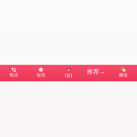
推荐→
电话
短信
微信
QQ